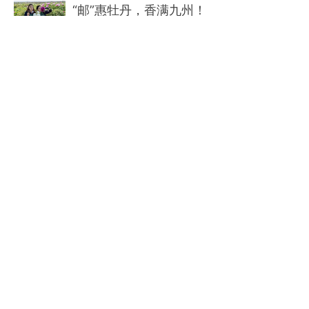
“邮”惠牡丹，香满九州！
2026-04-10
“樱”你而来，“邮”你定格！
2026-03-31
春茶抢 “鲜” 寄，好茶邮全国~
2026-03-27
邮政“赶会”，服务太昊陵千年民俗活动~
2026-03-25
惊蛰启春茗 邮政护茶香
2026-03-10