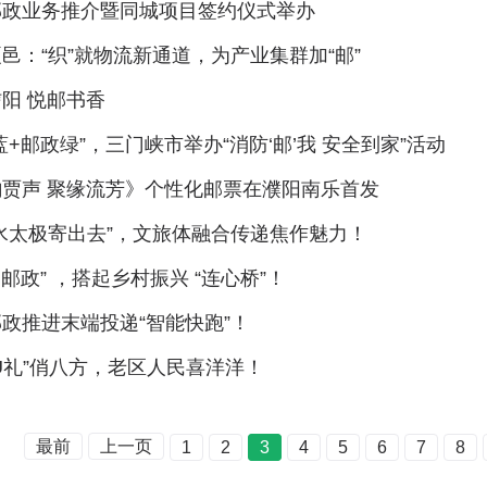
邮政业务推介暨同城项目签约仪式举办
邑：“织”就物流新通道，为产业集群加“邮”
阳 悦邮书香
蓝+邮政绿”，三门峡市举办“消防‘邮’我 安全到家”活动
韵贾声 聚缘流芳》个性化邮票在濮阳南乐首发
水太极寄出去”，文旅体融合传递焦作魅力！
+邮政” ，搭起乡村振兴 “连心桥”！
政推进末端投递“智能快跑”！
U礼”俏八方，老区人民喜洋洋！
最前
上一页
1
2
3
4
5
6
7
8