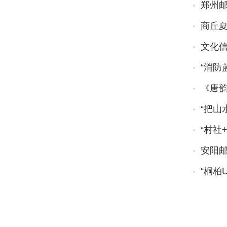
郑州
商丘夏
文化信
“消防
《唐
“把山
“村社
安阳邮
“桐柏