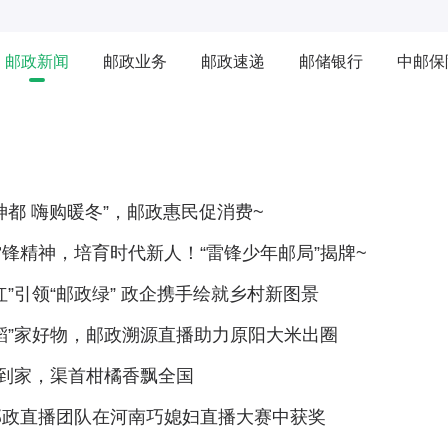
邮政新闻
邮政业务
邮政速递
邮储银行
中邮保
神都 嗨购暖冬”，邮政惠民促消费~
锋精神，培育时代新人！“雷锋少年邮局”揭牌~
红”引领“邮政绿” 政企携手绘就乡村新图景
稻”家好物，邮政溯源直播助力原阳大米出圈
味到家，渠首柑橘香飘全国
邮政直播团队在河南巧媳妇直播大赛中获奖