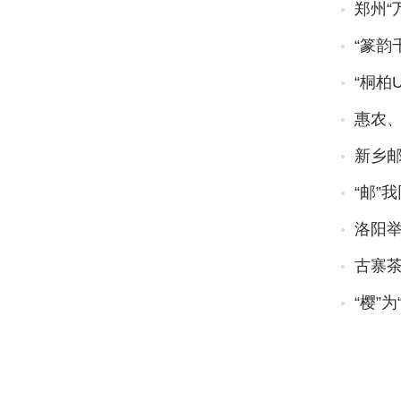
郑州“
“篆韵
“桐柏
惠农
新乡
“邮”
洛阳
古寨
“樱”