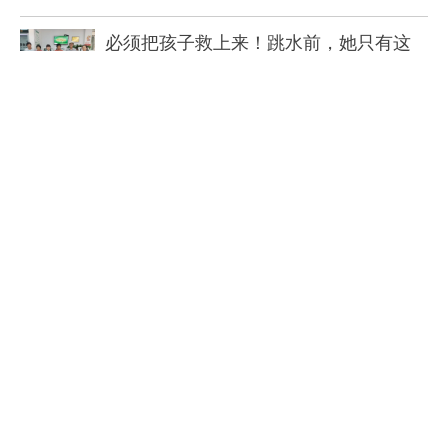
必须把孩子救上来！跳水前，她只有这
个念头
2026-07-07
方寸映初心！河南多地举办红色邮展
2026-07-03
【全国邮政系统先进个人】郭文静：勤
学善思勇担…
2026-07-01
茶香邮韵两相融！洛阳邮政三家奶茶文
创体验店开…
2026-06-30