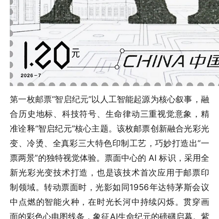
第一枚邮票“智启纪元”
以人工智能起源为核心叙事，融
合历史地标、科技符号、生命律动三重视觉意象，精
准诠释“智启纪元”核心主题。该枚邮票创新融合光彩光
变、冷烫、全真彩三大特色印制工艺，巧妙打造出“一
票两景”的独特视觉体验。票面中心的 AI 标识，采用全
新光彩光变技术打造，也是该技术首次应用于邮票印
制领域。转动票面时，光影如同1956年达特茅斯会议
中点燃的智能火种，在时光长河中持续闪烁。贯穿画
面的彩色心电图线条，象征AI生命纪元的磅礴启幕。紫