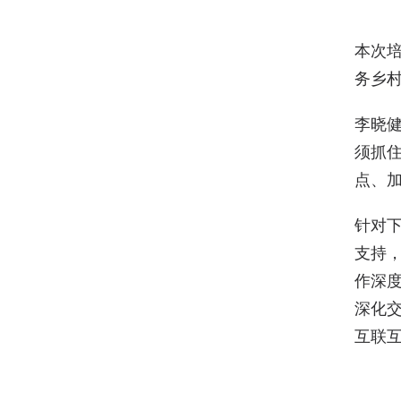
本次
务乡
李晓
须抓
点、
针对
支持
作深
深化
互联