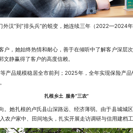
汉”到“排头兵”的蜕变，她连续三年（2022—202
对客户，她始终热情和耐心，善于在倾听中了解客户深层
，郭文静赢得了客户的高度信赖。
金等产品规模稳居全市前列；2025年，全年实现保险产品
。
扎根乡土 服务“三农”
方向。她扎根的卢氏县山深路远、经济薄弱。由于县城城
入农户家中、田间地头，扎实开展走访调研与信用建档