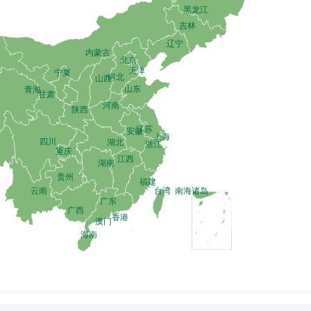
中国邮政微信订阅号
中国邮政微博
中国邮
中国邮政微信服务号
中国邮政微信视频号
中国邮