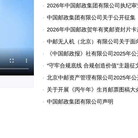
2026年中国邮政集团有限公司执纪
中国邮政集团有限公司关于公开征集
2026年中国邮政贺年有奖邮资封片
中邮无人机（北京）有限公司关于面
《中国邮政报》社有限公司2025年
“守牢合规底线 合规创造价值”主题征
北京中邮资产管理有限公司2025年
关于开展《丙午年》生肖邮票图稿大
中国邮政集团有限公司声明