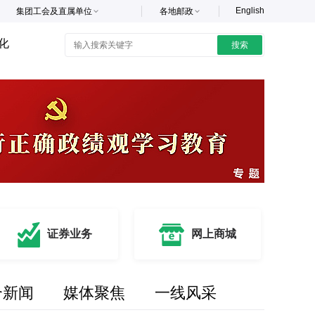
English
集团工会及直属单位
各地邮政
化
搜索
证券业务
网上商城
合新闻
媒体聚焦
一线风采