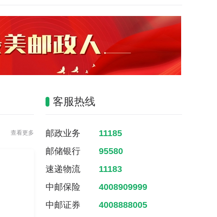
客服热线
邮政业务
11185
查看更多
邮储银行
95580
速递物流
11183
中邮保险
4008909999
中邮证券
4008888005