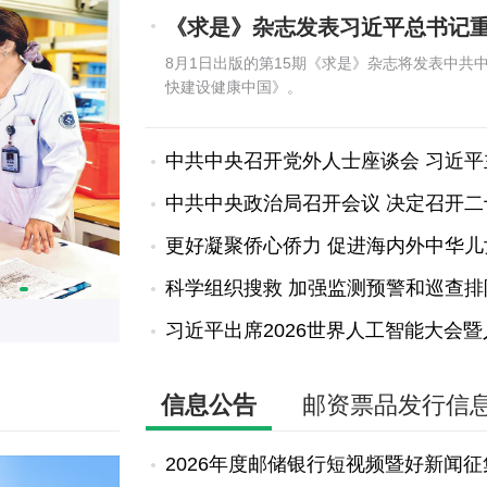
《求是》杂志发表习近平总书记
8月1日出版的第15期《求是》杂志将发表中
快建设健康中国》。
中共中央召开党外人士座谈会 习近
中共中央政治局召开会议 决定召开
更好凝聚侨心侨力 促进海内外中华儿
科学组织搜救 加强监测预警和巡查排
习近平出席2026世界人工智能大会
信息公告
邮资票品发行信
2026年度邮储银行短视频暨好新闻