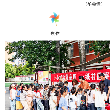
（牟会锋）
焦 作