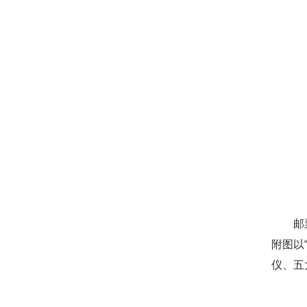
邮票素
附图以
仪、五