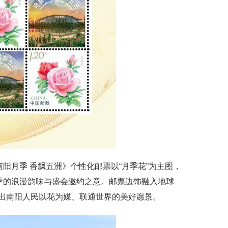
月季 香飘五洲》个性化邮票以“月季花”为主图，
季的浪漫韵味与盛会邀约之意。邮票边饰融入地球
出南阳人民以花为媒、联通世界的美好愿景。