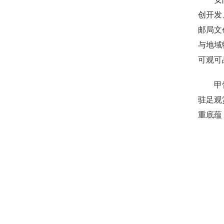
创开发
邮局文
与地域
可观可
甲骨文
驻足观
重底蕴